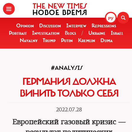
THE NEW TIMES
НОВОЕ ВРЕМЯ
РУ
Opinion
Discussion
Interview
Repressions
Portrait
Investigation
Blogs
/
Ukraine
Israel
Navalny
Trump
Putin
Kremlin
Duma
#ANALYSIS
ГЕРМАНИЯ ДОЛЖНА
ВИНИТЬ ТОЛЬКО СЕБЯ
2022.07.28
Европейский газовый кризис —