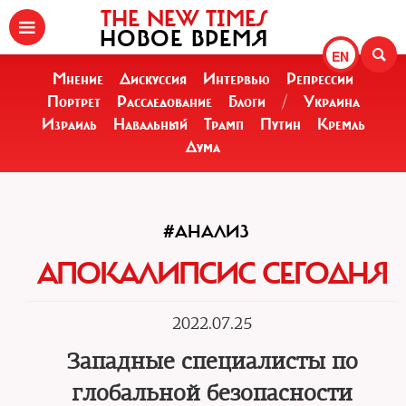
THE NEW TIMES
НОВОЕ ВРЕМЯ
EN
Мнение
Дискуссия
Интервью
Репрессии
Портрет
Расследование
Блоги
/
Украина
Израиль
Навальный
Трамп
Путин
Кремль
Дума
#АНАЛИЗ
АПОКАЛИПСИС СЕГОДНЯ
2022.07.25
Западные специалисты по
глобальной безопасности