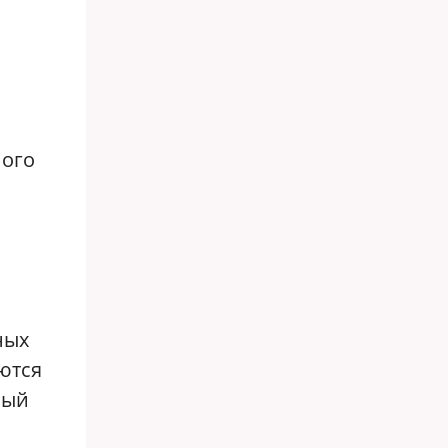
ного
ных
ются
ный