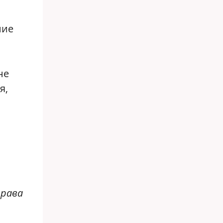
ние
не
я,
права