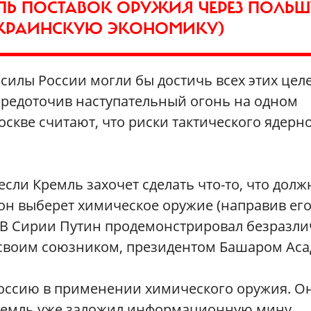
ПЬ ПОСТАВОК ОРУЖИЯ ЧЕРЕЗ ПОЛЬШ
 УКРАИНСКУЮ ЭКОНОМИКУ)
силы России могли бы достичь всех этих целе
редоточив наступательный огонь на одном
оскве считают, что риски тактического ядерн
сли Кремль захочет сделать что-то, что долж
 он выберет химическое оружие (направив ег
). В Сирии Путин продемонстрировал безразл
своим союзником, президентом Башаром Аса
Россию в применении химического оружия. О
Кремль уже заложил информационную мину,