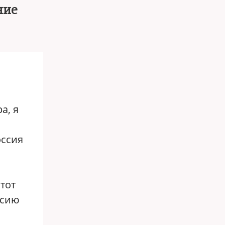
ние
а, я
оссия
этот
ссию