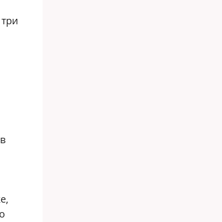
 три
ов
е,
о