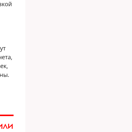
зкой
ут
ета,
ек,
ны.
 ИЛИ