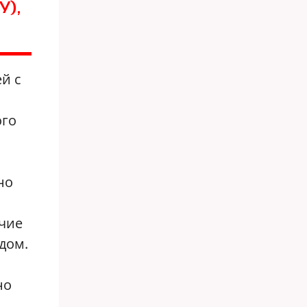
У),
й с
ого
но
о
ичие
дом.
но