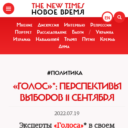
THE NEW TIMES
НОВОЕ ВРЕМЯ
EN
Мнение
Дискуссия
Интервью
Репрессии
Портрет
Расследование
Блоги
/
Украина
Израиль
Навальный
Трамп
Путин
Кремль
Дума
#ПОЛИТИКА
«ГОЛОС»‎*: ПЕРСПЕКТИВЫ
ВЫБОРОВ 11 СЕНТЯБРЯ
2022.07.19
Эксперты
«Голоса»
* в своем