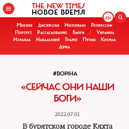
THE NEW TIMES
НОВОЕ ВРЕМЯ
EN
Мнение
Дискуссия
Интервью
Репрессии
Портрет
Расследование
Блоги
/
Украина
Израиль
Навальный
Трамп
Путин
Кремль
Дума
#ВОЙНА
«СЕЙЧАС ОНИ НАШИ
БОГИ»
2022.07.01
В бурятском городе Кяхта