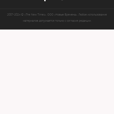
2007-2024 © «The New Times». ООО «Новые Времена». Любое использование
материалов допускается только с согласия редакции.