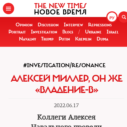
THE NEW TIMES
НОВОЕ ВРЕМЯ
РУ
Opinion
Discussion
Interview
Repressions
Portrait
Investigation
Blogs
/
Ukraine
Israel
Navalny
Trump
Putin
Kremlin
Duma
#INVESTIGATION/RESONANCE
АЛЕКСЕЙ МИЛЛЕР, ОН ЖЕ
«ВЛАДЕНИЕ-В»
2022.06.17
Коллеги Алексея