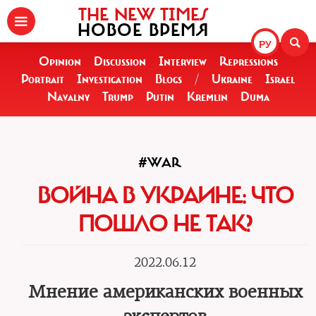
THE NEW TIMES
НОВОЕ ВРЕМЯ
РУ
Opinion
Discussion
Interview
Repressions
Portrait
Investigation
Blogs
/
Ukraine
Israel
Navalny
Trump
Putin
Kremlin
Duma
#WAR
ВОЙНА В УКРАИНЕ: ЧТО
ПОШЛО НЕ ТАК?
2022.06.12
Мнение американских военных