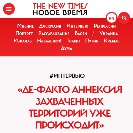
THE NEW TIMES
НОВОЕ ВРЕМЯ
EN
Мнение
Дискуссия
Интервью
Репрессии
Портрет
Расследование
Блоги
/
Украина
Израиль
Навальный
Трамп
Путин
Кремль
Дума
#ИНТЕРВЬЮ
«ДЕ-ФАКТО АННЕКСИЯ
ЗАХВАЧЕННЫХ
ТЕРРИТОРИЙ УЖЕ
ПРОИСХОДИТ»