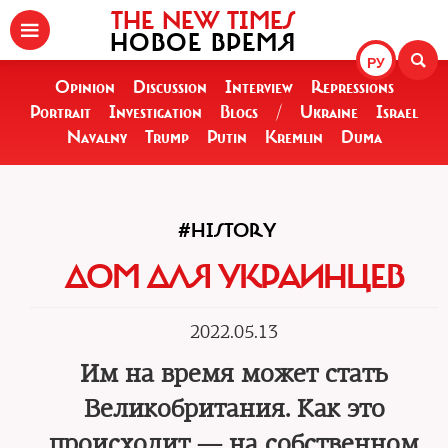
THE NEW TIMES
НОВОЕ ВРЕМЯ
РУ
Opinion
Discussion
Interview
Repressions
Portrait
Investigation
Blogs
/
Ukraine
Israel
Navalny
Trump
Putin
Kremlin
Duma
#HISTORY
ДОМ ДЛЯ УКРАИНЦЕВ
2022.05.13
Им на время может стать
Великобритания. Как это
происходит — на собственном