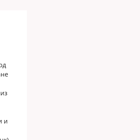
од
ане
 из
и и
нк),