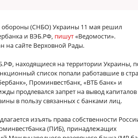
 обороны (СНБО) Украины 11 мая решил
ербанка и ВЭБ.РФ,
пишут
«Ведомости».
н на сайте Верховной Рады.
.РФ, находящиеся на территории Украины, п
санкционный список попали работавшие в стр
бербанк», Проминвестбанк, «ВТБ банк» и
рижды продлевался запрет на вывод капиталов
ины в пользу связанных с банками лиц.
едлагается изъять права собственности Росси
Проминвестбанка (ПИБ), принадлежащих
ий Международного резервного банка (МР ба