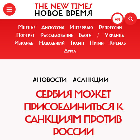
THE NEW TIMES
НОВОЕ ВРЕМЯ
EN
Мнение
Дискуссия
Интервью
Репрессии
Портрет
Расследование
Блоги
/
Украина
Израиль
Навальный
Трамп
Путин
Кремль
Дума
#НОВОСТИ
#САНКЦИИ
СЕРБИЯ МОЖЕТ
ПРИСОЕДИНИТЬСЯ К
САНКЦИЯМ ПРОТИВ
РОССИИ