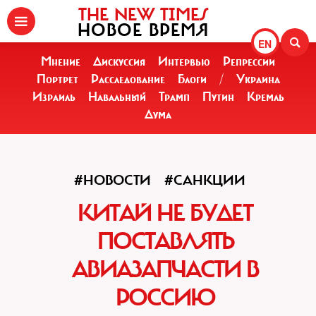
THE NEW TIMES
НОВОЕ ВРЕМЯ
EN
Мнение
Дискуссия
Интервью
Репрессии
Портрет
Расследование
Блоги
/
Украина
Израиль
Навальный
Трамп
Путин
Кремль
Дума
#НОВОСТИ
#САНКЦИИ
КИТАЙ НЕ БУДЕТ
ПОСТАВЛЯТЬ
АВИАЗАПЧАСТИ В
РОССИЮ