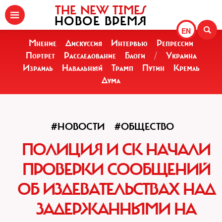
THE NEW TIMES
НОВОЕ ВРЕМЯ
EN
Мнение
Дискуссия
Интервью
Репрессии
Портрет
Расследование
Блоги
/
Украина
Израиль
Навальный
Трамп
Путин
Кремль
Дума
#НОВОСТИ
#ОБЩЕСТВО
ПОЛИЦИЯ И СК НАЧАЛИ
ПРОВЕРКИ СООБЩЕНИЙ
ОБ ИЗДЕВАТЕЛЬСТВАХ НАД
ЗАДЕРЖАННЫМИ НА