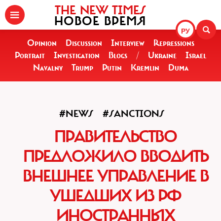
THE NEW TIMES
НОВОЕ ВРЕМЯ
РУ
Opinion
Discussion
Interview
Repressions
Portrait
Investigation
Blogs
/
Ukraine
Israel
Navalny
Trump
Putin
Kremlin
Duma
#NEWS
#SANCTIONS
ПРАВИТЕЛЬСТВО
ПРЕДЛОЖИЛО ВВОДИТЬ
ВНЕШНЕЕ УПРАВЛЕНИЕ В
УШЕДШИХ ИЗ РФ
ИНОСТРАННЫХ