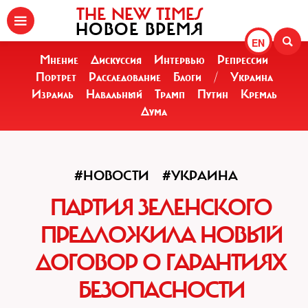
THE NEW TIMES
НОВОЕ ВРЕМЯ
EN
Мнение
Дискуссия
Интервью
Репрессии
Портрет
Расследование
Блоги
/
Украина
Израиль
Навальный
Трамп
Путин
Кремль
Дума
#НОВОСТИ
#УКРАИНА
ПАРТИЯ ЗЕЛЕНСКОГО
ПРЕДЛОЖИЛА НОВЫЙ
ДОГОВОР О ГАРАНТИЯХ
БЕЗОПАСНОСТИ