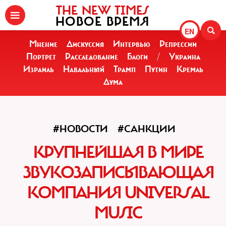
THE NEW TIMES
НОВОЕ ВРЕМЯ
EN
Мнение
Дискуссия
Интервью
Репрессии
Портрет
Расследование
Блоги
/
Украина
Израиль
Навальный
Трамп
Путин
Кремль
Дума
#НОВОСТИ
#САНКЦИИ
КРУПНЕЙШАЯ В МИРЕ
ЗВУКОЗАПИСЫВАЮЩАЯ
КОМПАНИЯ UNIVERSAL
MUSIC