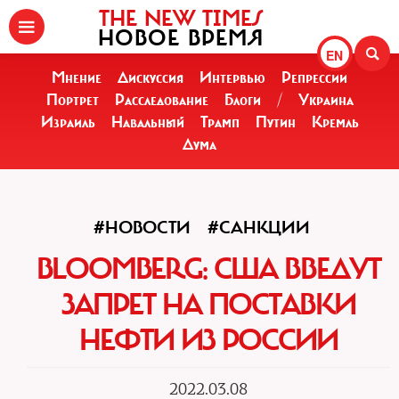
THE NEW TIMES
НОВОЕ ВРЕМЯ
EN
Мнение
Дискуссия
Интервью
Репрессии
Портрет
Расследование
Блоги
/
Украина
Израиль
Навальный
Трамп
Путин
Кремль
Дума
#НОВОСТИ
#САНКЦИИ
BLOOMBERG: США ВВЕДУТ
ЗАПРЕТ НА ПОСТАВКИ
НЕФТИ ИЗ РОССИИ
2022.03.08