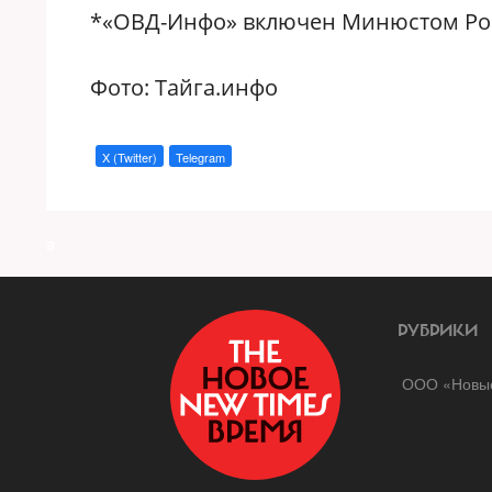
*«ОВД-Инфо» включен Минюстом Рос
Фото: Тайга.инфо
X (Twitter)
Telegram
a
РУБРИКИ
ООО «Новые