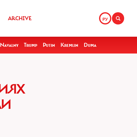
ARCHIVE
РУ
Navalny
Trump
Putin
Kremlin
Duma
ЦИЯХ
ЛИ