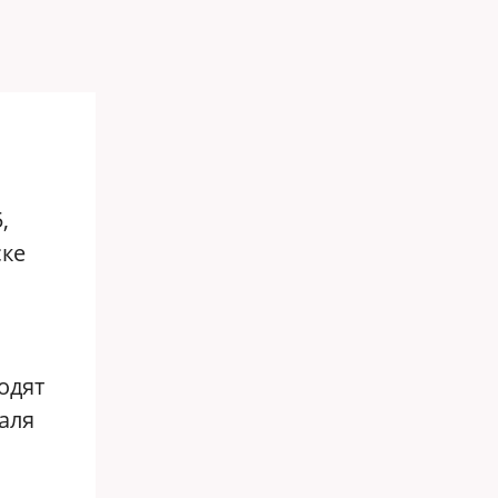
,
ске
одят
аля