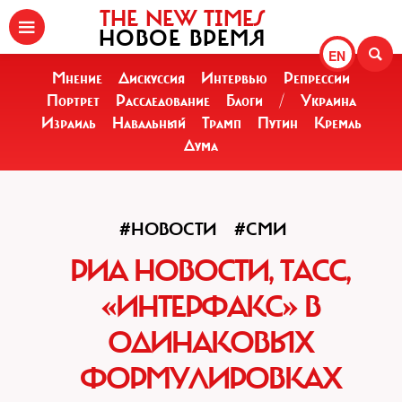
THE NEW TIMES
НОВОЕ ВРЕМЯ
EN
Мнение
Дискуссия
Интервью
Репрессии
Портрет
Расследование
Блоги
/
Украина
Израиль
Навальный
Трамп
Путин
Кремль
Дума
#НОВОСТИ
#СМИ
РИА НОВОСТИ, ТАСС,
«ИНТЕРФАКС» В
ОДИНАКОВЫХ
ФОРМУЛИРОВКАХ