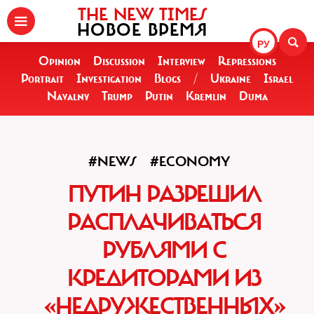
THE NEW TIMES
НОВОЕ ВРЕМЯ
РУ
Opinion
Discussion
Interview
Repressions
Portrait
Investigation
Blogs
/
Ukraine
Israel
Navalny
Trump
Putin
Kremlin
Duma
#NEWS
#ECONOMY
ПУТИН РАЗРЕШИЛ
РАСПЛАЧИВАТЬСЯ
РУБЛЯМИ С
КРЕДИТОРАМИ ИЗ
«НЕДРУЖЕСТВЕННЫХ»