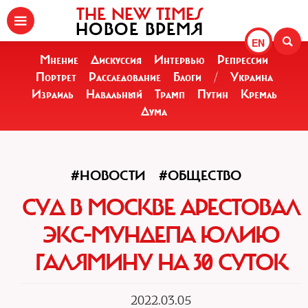
THE NEW TIMES
НОВОЕ ВРЕМЯ
EN
Мнение
Дискуссия
Интервью
Репрессии
Портрет
Расследование
Блоги
/
Украина
Израиль
Навальный
Трамп
Путин
Кремль
Дума
#НОВОСТИ
#ОБЩЕСТВО
СУД В МОСКВЕ АРЕСТОВАЛ
ЭКС-МУНДЕПА ЮЛИЮ
ГАЛЯМИНУ НА 30 СУТОК
2022.03.05