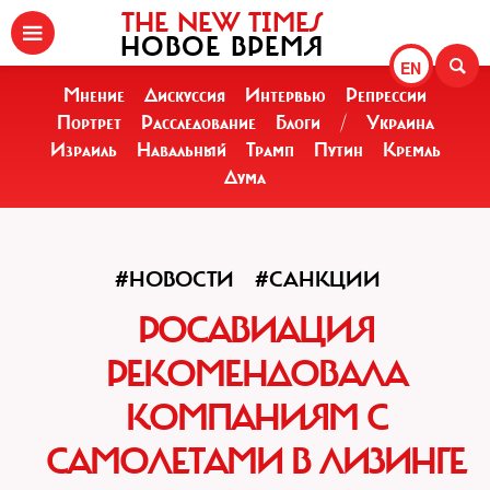
THE NEW TIMES
НОВОЕ ВРЕМЯ
EN
Мнение
Дискуссия
Интервью
Репрессии
Портрет
Расследование
Блоги
/
Украина
Израиль
Навальный
Трамп
Путин
Кремль
Дума
#НОВОСТИ
#САНКЦИИ
РОСАВИАЦИЯ
РЕКОМЕНДОВАЛА
КОМПАНИЯМ С
САМОЛЕТАМИ В ЛИЗИНГЕ