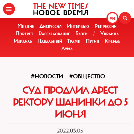
THE NEW TIMES
НОВОЕ ВРЕМЯ
EN
Мнение
Дискуссия
Интервью
Репрессии
Портрет
Расследование
Блоги
/
Украина
Израиль
Навальный
Трамп
Путин
Кремль
Дума
#НОВОСТИ
#ОБЩЕСТВО
СУД ПРОДЛИЛ АРЕСТ
РЕКТОРУ ШАНИНКИ ДО 5
ИЮНЯ
2022.03.05