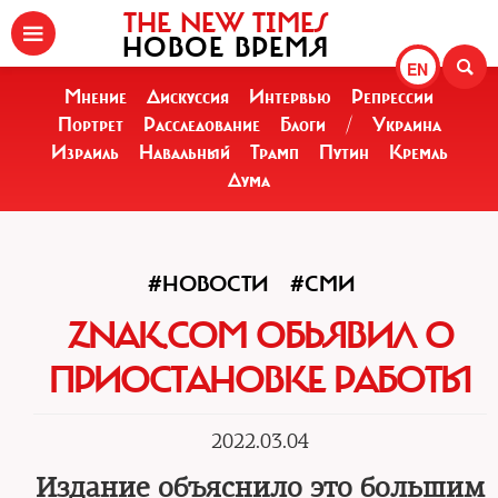
THE NEW TIMES
НОВОЕ ВРЕМЯ
EN
Мнение
Дискуссия
Интервью
Репрессии
Портрет
Расследование
Блоги
/
Украина
Израиль
Навальный
Трамп
Путин
Кремль
Дума
#НОВОСТИ
#СМИ
ZNAK.COM ОБЬЯВИЛ О
ПРИОСТАНОВКЕ РАБОТЫ
2022.03.04
Издание объяснило это большим