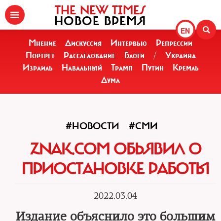
THE NEW TIMES
НОВОЕ ВРЕМЯ
EN
Мнение
Дискуссия
Интервью
Репрессии
Портрет
Расследование
Блоги
/
Украина
Израиль
Навальный
Трамп
Путин
Кремль
Дума
#НОВОСТИ
#СМИ
ZNAK.COM ОБЬЯВИЛ О
ПРИОСТАНОВКЕ РАБОТЫ
2022.03.04
Издание объяснило это большим