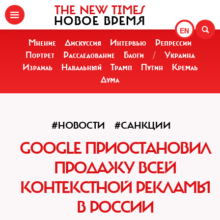
THE NEW TIMES
НОВОЕ ВРЕМЯ
EN
Мнение
Дискуссия
Интервью
Репрессии
Портрет
Расследование
Блоги
/
Украина
Израиль
Навальный
Трамп
Путин
Кремль
Дума
#НОВОСТИ
#САНКЦИИ
GOOGLE ПРИОСТАНОВИЛ
ПРОДАЖУ ВСЕЙ
КОНТЕКСТНОЙ РЕКЛАМЫ
В РОССИИ