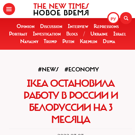
THE NEW TIMES
НОВОЕ ВРЕМЯ
РУ
Opinion
Discussion
Interview
Repressions
Portrait
Investigation
Blogs
/
Ukraine
Israel
Navalny
Trump
Putin
Kremlin
Duma
#NEWS
#ECONOMY
IKEA ОСТАНОВИЛА
РАБОТУ В РОССИИ И
БЕЛОРУССИИ НА 3
МЕСЯЦА