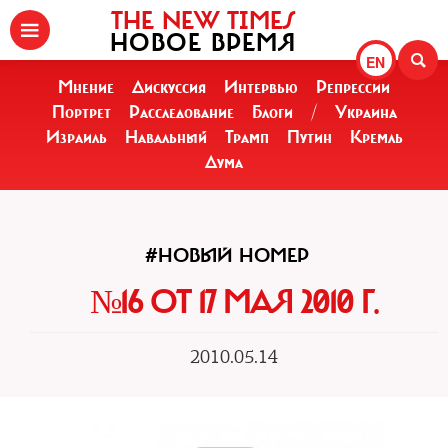
THE NEW TIMES
НОВОЕ ВРЕМЯ
EN
Мнение
Дискуссия
Интервью
Репрессии
Портрет
Расследование
Блоги
/
Украина
Израиль
Навальный
Трамп
Путин
Кремль
Дума
#НОВЫЙ НОМЕР
№16 ОТ 17 МАЯ 2010 Г.
2010.05.14