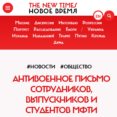
THE NEW TIMES
НОВОЕ ВРЕМЯ
EN
Мнение
Дискуссия
Интервью
Репрессии
Портрет
Расследование
Блоги
/
Украина
Израиль
Навальный
Трамп
Путин
Кремль
Дума
#НОВОСТИ
#ОБЩЕСТВО
АНТИВОЕННОЕ ПИСЬМО
СОТРУДНИКОВ,
ВЫПУСКНИКОВ И
СТУДЕНТОВ МФТИ