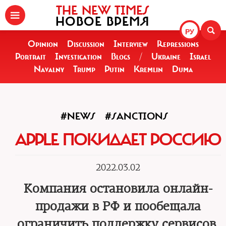
THE NEW TIMES
НОВОЕ ВРЕМЯ
РУ
Opinion
Discussion
Interview
Repressions
Portrait
Investigation
Blogs
/
Ukraine
Israel
Navalny
Trump
Putin
Kremlin
Duma
#NEWS
#SANCTIONS
APPLE ПОКИДАЕТ РОССИЮ
2022.03.02
Компания остановила онлайн-
продажи в РФ и пообещала
ограничить поддержку сервисов,