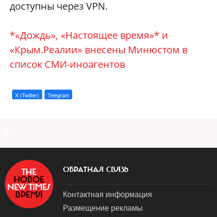
доступны через VPN.
*«Дождь»,
«Настоящее время
»*
и
«Крым.Реалии» внесены Минюстом в
список СМИ-иноагентов
X (Twitter)
Telegram
a
ОБРАТНАЯ СВЯЗЬ
Контактная информация
Размещение рекламы