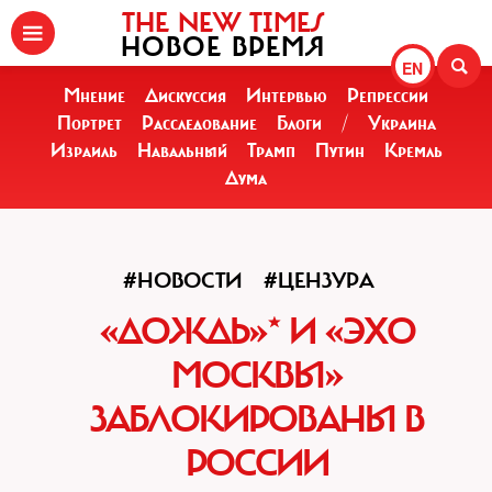
THE NEW TIMES
НОВОЕ ВРЕМЯ
EN
Мнение
Дискуссия
Интервью
Репрессии
Портрет
Расследование
Блоги
/
Украина
Израиль
Навальный
Трамп
Путин
Кремль
Дума
#НОВОСТИ
#ЦЕНЗУРА
«ДОЖДЬ»* И «ЭХО
МОСКВЫ»
ЗАБЛОКИРОВАНЫ В
РОССИИ