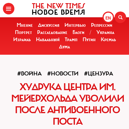
THE NEW TIMES
НОВОЕ ВРЕМЯ
EN
Мнение
Дискуссия
Интервью
Репрессии
Портрет
Расследование
Блоги
/
Украина
Израиль
Навальный
Трамп
Путин
Кремль
Дума
#ВОЙНА
#НОВОСТИ
#ЦЕНЗУРА
ХУДРУКА ЦЕНТРА ИМ.
МЕЙЕРХОЛЬДА УВОЛИЛИ
ПОСЛЕ АНТИВОЕННОГО
ПОСТА