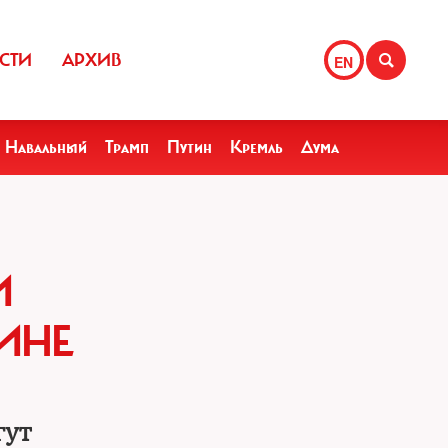
СТИ
АРХИВ
EN
Навальный
Трамп
Путин
Кремль
Дума
И
ИНЕ
гут