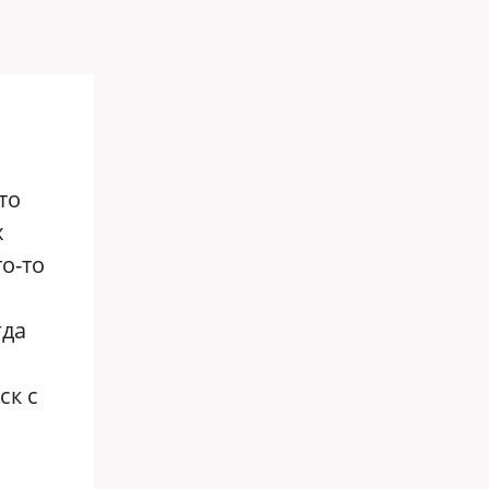
то
х
о-то
гда
ск с