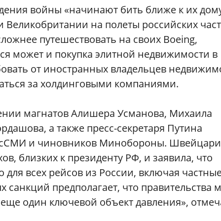
дения войны «начинают бить ближе к их дому
 и Великобритании на полеты российских час
сложнее путешествовать на своих Boeing,
ься может и покупка элитной недвижимости в
ебовать от иностранных владельцев недвижим
таться за холдинговыми компаниями.
шении магнатов Алишера Усманова, Михаила
рдашова, а также пресс-секретаря Путина
госСМИ и чиновников Минобороны. Швейцари
ов, близких к президенту РФ, и заявила, что
о для всех рейсов из России, включая частны
х санкций предполагает, что правительства м
 еще один ключевой объект давления», отмеч