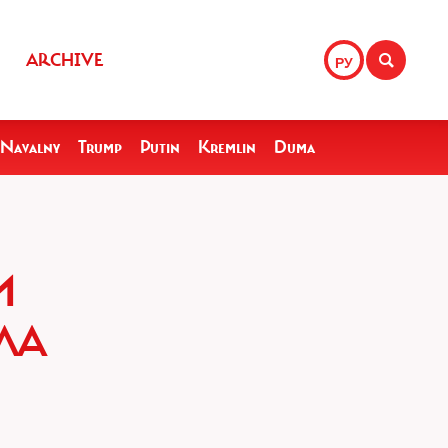
ARCHIVE
РУ
Navalny
Trump
Putin
Kremlin
Duma
И
ЛА