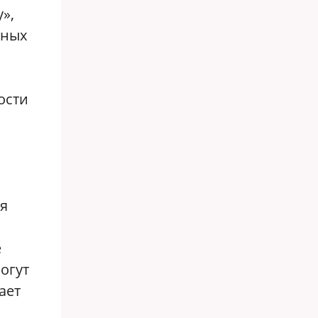
»,
тных
ости
я
е
огут
ает