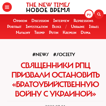
THE NEW TIMES
НОВОЕ ВРЕМЯ
РУ
Opinion
Discussion
Interview
Repressions
Portrait
Investigation
Blogs
/
Ukraine
Israel
Navalny
Trump
Putin
Kremlin
Duma
#NEWS
#SOCIETY
СВЯЩЕННИКИ РПЦ
ПРИЗВАЛИ ОСТАНОВИТЬ
«БРАТОУБИЙСТВЕННУЮ
ВОЙНУ С УКРАИНОЙ»