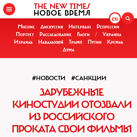
THE NEW TIMES
НОВОЕ ВРЕМЯ
EN
Мнение
Дискуссия
Интервью
Репрессии
Портрет
Расследование
Блоги
/
Украина
Израиль
Навальный
Трамп
Путин
Кремль
Дума
#НОВОСТИ
#САНКЦИИ
ЗАРУБЕЖНЫЕ
КИНОСТУДИИ ОТОЗВАЛИ
ИЗ РОССИЙСКОГО
ПРОКАТА СВОИ ФИЛЬМЫ