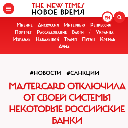
THE NEW TIMES
НОВОЕ ВРЕМЯ
EN
Мнение
Дискуссия
Интервью
Репрессии
Портрет
Расследование
Блоги
/
Украина
Израиль
Навальный
Трамп
Путин
Кремль
Дума
#НОВОСТИ
#САНКЦИИ
MASTERCARD ОТКЛЮЧИЛА
ОТ СВОЕЙ СИСТЕМЫ
НЕКОТОРЫЕ РОССИЙСКИЕ
БАНКИ