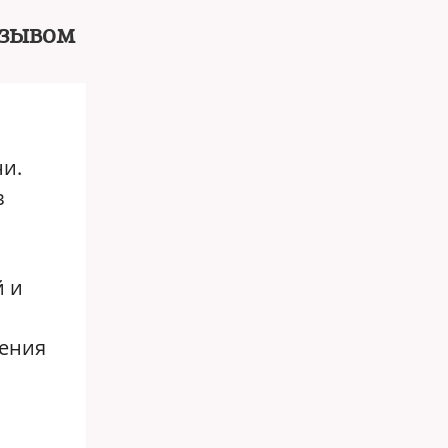
изывом
и.
в
й и
жения