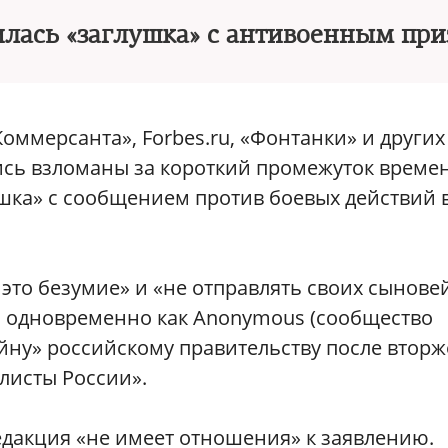
илась «заглушка» с антивоенным пр
Коммерсанта», Forbes.ru, «Фонтанки» и других
сь взломаны за короткий промежуток времен
ушка» с сообщением против боевых действий 
то безумие» и «не отправлять своих сынове
о одновременно как Anonymous (сообщество
йну» российскому правительству после втор
листы России».
едакция «не имеет отношения» к заявлению.