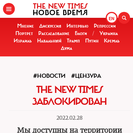
THE NEW TIMES
НОВОЕ ВРЕМЯ
EN
Мнение
Дискуссия
Интервью
Репрессии
Портрет
Расследование
Блоги
/
Украина
Израиль
Навальный
Трамп
Путин
Кремль
Дума
#НОВОСТИ
#ЦЕНЗУРА
THE NEW TIMES
ЗАБЛОКИРОВАН
2022.02.28
Мы доступны на территории