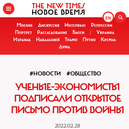
THE NEW TIMES
НОВОЕ ВРЕМЯ
EN
Мнение
Дискуссия
Интервью
Репрессии
Портрет
Расследование
Блоги
/
Украина
Израиль
Навальный
Трамп
Путин
Кремль
Дума
#НОВОСТИ
#ОБЩЕСТВО
УЧЕНЫЕ-ЭКОНОМИСТЫ
ПОДПИСАЛИ ОТКРЫТОЕ
ПИСЬМО ПРОТИВ ВОЙНЫ
2022.02.28