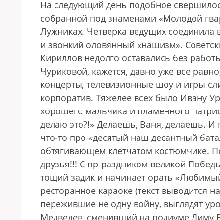
На следующий день подобное свершилос
собранной под знаменами «Молодой гвар
Лужниках. Четверка ведущих соединила 
и звонкий оловянный «нашизм». Советск
Кириллов недолго оставались без работы
Чуриковой, кажется, давно уже все равн
концерты, телевизионные шоу и игры сл
корпоратив. Тяжелее всех было Ивану Ур
хорошего мальчика и пламенного патриот
делаю это?!» Делаешь, Ваня, делаешь. И
что-то про «десятый наш десантный бата
обтягивающем клетчатом костюмчике. Под
друзья!!! С пр-раздником великой Победы
тощий задик и начинает орать «Любимый
ресторанное караоке (текст выводится на
пережившие не одну войну, выглядят ур
Медведев, сменивший на подиуме Диму Б