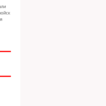
али
войск
ля