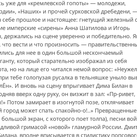
ь уже для «кремлевской гопоты» — молодежи,
дии», «Наших» и прочей сурковской дребедени, —
в себе прошлое и настоящее: гнетущий железный 
ие имперские «сирены» Анна Шатилова и Игорь
, держались на сцене уверенно и победительно. Я
о, что вести и что произносить — правительственн
ились для нее в один большой нескончаемый
ганту, который старательно изображал из себя
а, но на лице его читался немой вопрос: «Неужел
 при тебе голопузая русалка в тельняшке уныло вы
лЁн». И вновь на сцену впрыгивает Дима Билан в
няв вверх одну руку, он визжит в зал: «Пр-ривет,
!» Потом замирает в изогнутой позе, отклячивает
 город может спать спакойно-о!..» Превращенные
 большой экран, с которого поет толпа), песни во
одливой гримасой «новой» гламурной России. Дми
илана, вполне вписывается в стилистику попсовог