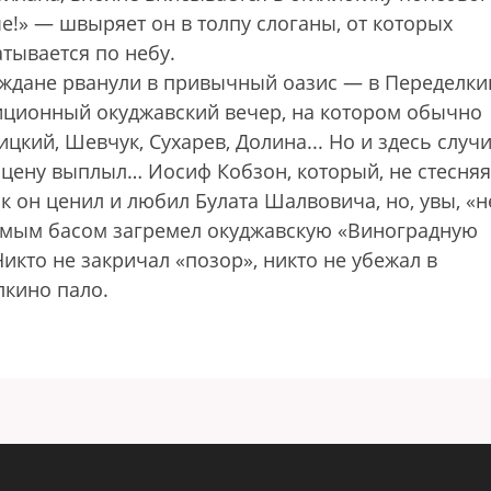
!» — швыряет он в толпу слоганы, от которых
атывается по небу.
ждане рванули в привычный оазис — в Переделки
диционный окуджавский вечер, на котором обычно
ий, Шевчук, Сухарев, Долина... Но и здесь случ
цену выплыл… Иосиф Кобзон, который, не стесняя
к он ценил и любил Булата Шалвовича, но, увы, «н
бимым басом загремел окуджавскую «Виноградную
Никто не закричал «позор», никто не убежал в
лкино пало.