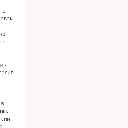
 в
совок
не
ые
и я
водит
 в
йны,
трий
о