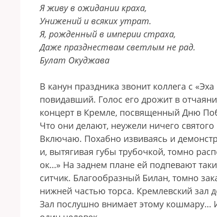
Я живу в ожидании краха,
Унижений и всяких утрат.
Я, рожденный в империи страха,
Даже празднествам светлым не рад.
Булат Окуджава
В канун праздника звонит коллега с «Э
повидавший. Голос его дрожит в отчаян
концерт в Кремле, посвященный Дню Поб
Что они делают, неужели ничего святого 
Включаю. Похабно извиваясь и демонстр
и, вытягивая губы трубочкой, томно расп
ок…» На заднем плане ей подпевают таки
ситчик. Благообразный Билан, томно зак
нижней частью торса. Кремлевский зал 
Зал послушно внимает этому кошмару… И 