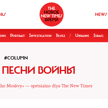
ORS
NEWS
ions
Portrait
Investigation
Blogs
/
Ukraine
Israel
#COLUMN
 ПЕСНИ ВОЙНЫ
«Eho Moskvy» — spetsialno dlya The New Times