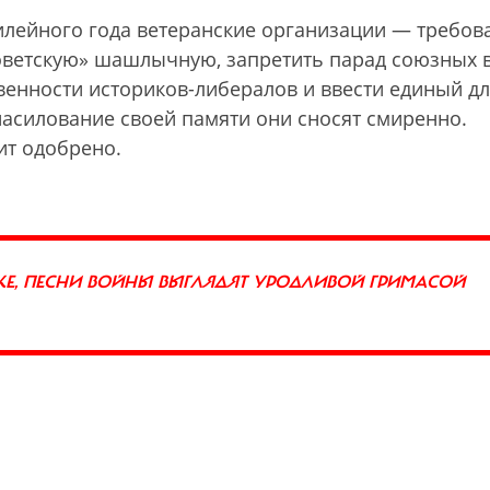
илейного года ветеранские организации — требов
советскую» шашлычную, запретить парад союзных 
венности историков-либералов и ввести единый д
насилование своей памяти они сносят смиренно.
ит одобрено.
КЕ, ПЕСНИ ВОЙНЫ ВЫГЛЯДЯТ УРОДЛИВОЙ ГРИМАСОЙ