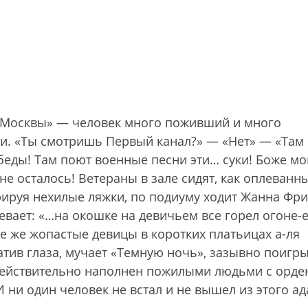
ха Москвы» — человек много поживший и много
ии. «Ты смотришь Первый канал?» — «Нет» — «Там
еды! Там поют военные песни эти… суки! Боже мо
не осталось! Ветераны в зале сидят, как оплеванны
ируя нехилые ляжки, по подиуму ходит Жанна Фри
евает: «…на окошке на девичьем все горел огоне-е
е же жопастые девицы в коротких платьицах а-ля
атив глаза, мучает «Темную ночь», зазывно поигр
действительно наполнен пожилыми людьми с орде
ни один человек не встал и не вышел из этого ад