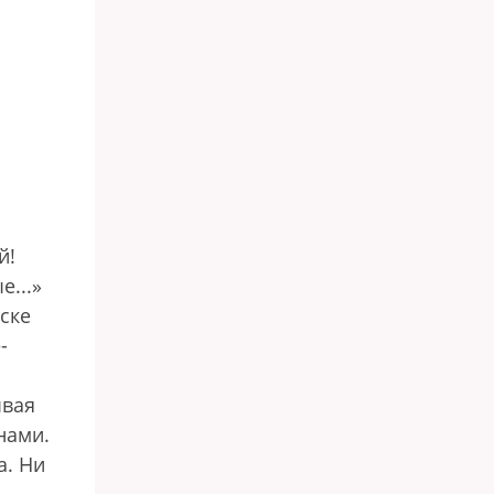
й!
е...»
ске
-
ывая
нами.
а. Ни