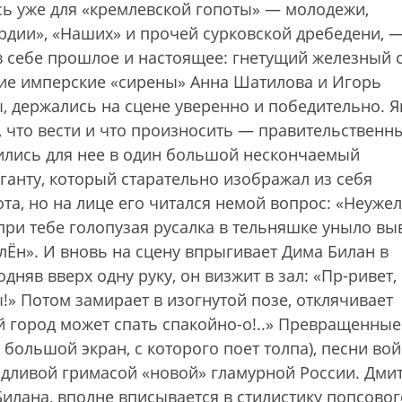
ь уже для «кремлевской гопоты» — молодежи,
дии», «Наших» и прочей сурковской дребедени, —
в себе прошлое и настоящее: гнетущий железный 
ие имперские «сирены» Анна Шатилова и Игорь
, держались на сцене уверенно и победительно. Я
о, что вести и что произносить — правительственн
ились для нее в один большой нескончаемый
ганту, который старательно изображал из себя
а, но на лице его читался немой вопрос: «Неужел
 при тебе голопузая русалка в тельняшке уныло вы
лЁн». И вновь на сцену впрыгивает Дима Билан в
няв вверх одну руку, он визжит в зал: «Пр-ривет,
!» Потом замирает в изогнутой позе, отклячивает
 город может спать спакойно-о!..» Превращенные
 большой экран, с которого поет толпа), песни во
одливой гримасой «новой» гламурной России. Дми
илана, вполне вписывается в стилистику попсовог