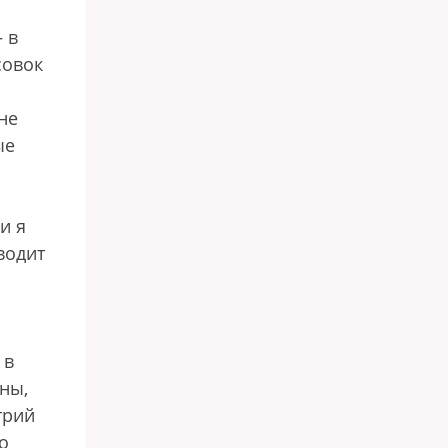
 в
совок
не
ые
и я
водит
 в
йны,
трий
о