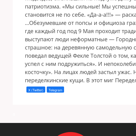
патриотизма. «Мы сильные! Мы успешные
становится не по себе. «Да-а-а!!!» — раск
…Обезумевшие от попсы и официоза гра
где каждый год под 9 Мая проходит тра
выступают люди неформатные — Городницк
страшное: на деревянную самодельную с
поведал ведущей Фекле Толстой о том, ка
успел с ним подружиться». И непоколе
косточку». На лицах людей застыл ужас. 
переделкинские кущи. В этот миг Переде
X (Twitter)
Telegram
a