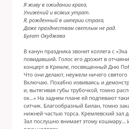
Я живу в ожидании краха,
Унижений и всяких утрат.
Я, рожденный в империи страха,
Даже празднествам светлым не рад.
Булат Окуджава
В канун праздника звонит коллега с «Э
повидавший. Голос его дрожит в отчаян
концерт в Кремле, посвященный Дню Поб
Что они делают, неужели ничего святого 
Включаю. Похабно извиваясь и демонстр
и, вытягивая губы трубочкой, томно расп
ок…» На заднем плане ей подпевают таки
ситчик. Благообразный Билан, томно зак
нижней частью торса. Кремлевский зал 
Зал послушно внимает этому кошмару… И 