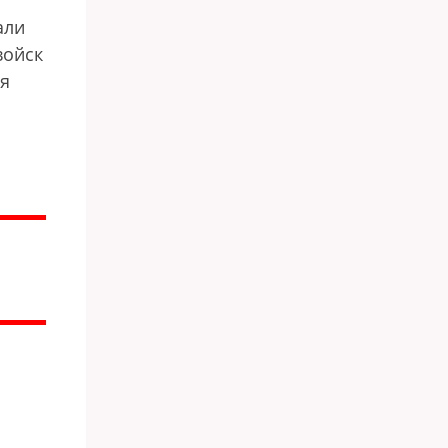
али
войск
ля