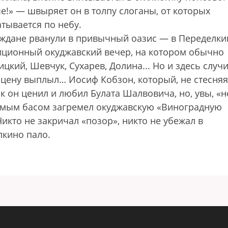
!» — швыряет он в толпу слоганы, от которых
атывается по небу.
ждане рванули в привычный оазис — в Переделки
диционный окуджавский вечер, на котором обычно
ий, Шевчук, Сухарев, Долина... Но и здесь случ
цену выплыл… Иосиф Кобзон, который, не стесняя
к он ценил и любил Булата Шалвовича, но, увы, «н
бимым басом загремел окуджавскую «Виноградную
Никто не закричал «позор», никто не убежал в
лкино пало.