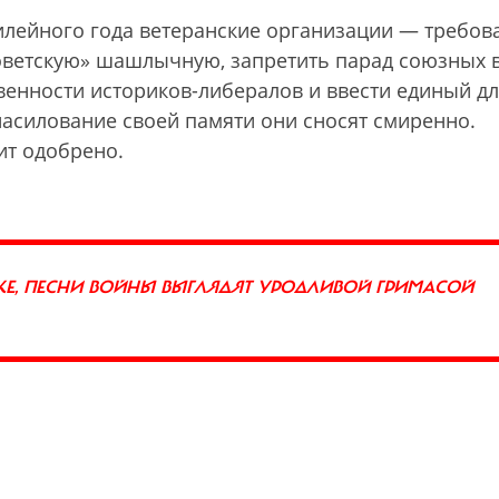
илейного года ветеранские организации — требов
советскую» шашлычную, запретить парад союзных 
венности историков-либералов и ввести единый д
насилование своей памяти они сносят смиренно.
ит одобрено.
КЕ, ПЕСНИ ВОЙНЫ ВЫГЛЯДЯТ УРОДЛИВОЙ ГРИМАСОЙ