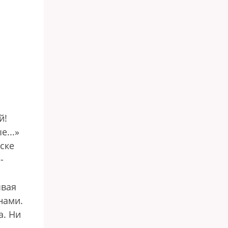
й!
е...»
ске
-
ывая
нами.
а. Ни