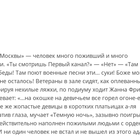
ха Москвы» — человек много поживший и много
ии. «Ты смотришь Первый канал?» — «Нет» — «Там
еды! Там поют военные песни эти… суки! Боже мо
не осталось! Ветераны в зале сидят, как оплеванны
ируя нехилые ляжки, по подиуму ходит Жанна Фри
евает: «…на окошке на девичьем все горел огоне-е
е же жопастые девицы в коротких платьицах а-ля
атив глаза, мучает «Темную ночь», зазывно поигр
действительно наполнен пожилыми людьми с орде
ни один человек не встал и не вышел из этого ад