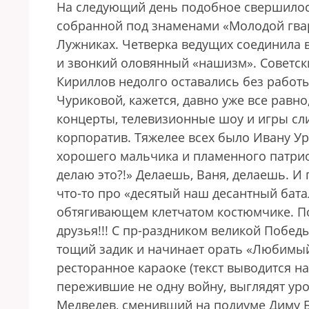
На следующий день подобное свершилос
собранной под знаменами «Молодой гвар
Лужниках. Четверка ведущих соединила 
и звонкий оловянный «нашизм». Советск
Кириллов недолго оставались без работы
Чуриковой, кажется, давно уже все равн
концерты, телевизионные шоу и игры сл
корпоратив. Тяжелее всех было Ивану Ур
хорошего мальчика и пламенного патриот
делаю это?!» Делаешь, Ваня, делаешь. И
что-то про «десятый наш десантный бата
обтягивающем клетчатом костюмчике. Под
друзья!!! С пр-раздником великой Победы
тощий задик и начинает орать «Любимый
ресторанное караоке (текст выводится на
пережившие не одну войну, выглядят ур
Медведев, сменивший на подиуме Диму Б