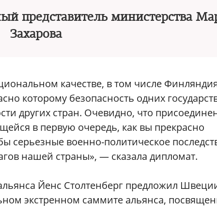
ный представитель министерства Ма
Захарова
циональном качестве, в том числе Финляндия
сно которому безопасность одних государств
сти других стран. Очевидно, что присоедине
ейся в первую очередь, как вы прекрасно
бы серьезные военно-политическое последст
гов нашей страны», — сказала дипломат.
 альянса Йенс Столтенберг предложил Швеци
ьном экстренном саммите альянса, посвяще