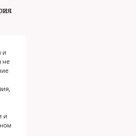
рия
 и
 не
ние
вия,
и и
нном