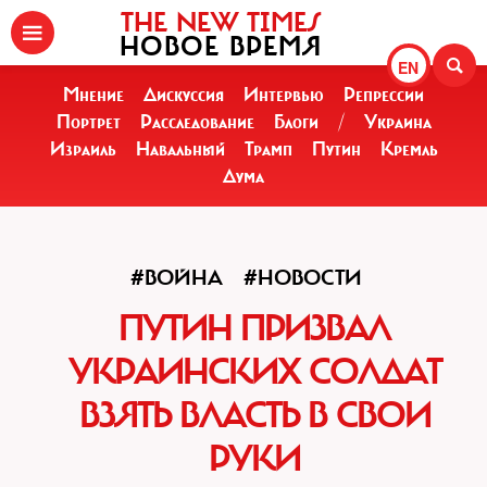
THE NEW TIMES
НОВОЕ ВРЕМЯ
EN
Мнение
Дискуссия
Интервью
Репрессии
Портрет
Расследование
Блоги
/
Украина
Израиль
Навальный
Трамп
Путин
Кремль
Дума
#ВОЙНА
#НОВОСТИ
ПУТИН ПРИЗВАЛ
УКРАИНСКИХ СОЛДАТ
ВЗЯТЬ ВЛАСТЬ В СВОИ
РУКИ