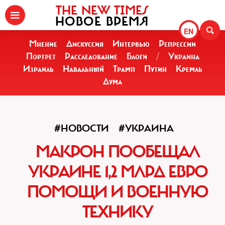
THE NEW TIMES
НОВОЕ ВРЕМЯ
EN
Мнение
Дискуссия
Интервью
Репрессии
Портрет
Расследование
Блоги
/
Украина
Израиль
Навальный
Трамп
Путин
Кремль
Дума
#НОВОСТИ
#УКРАИНА
МАКРОН ПООБЕЩАЛ
УКРАИНЕ 1,2 МЛРД ЕВРО
ПОМОЩИ И ВОЕННУЮ
ТЕХНИКУ