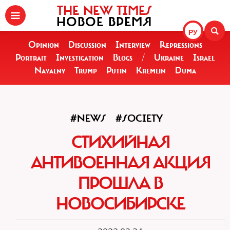
THE NEW TIMES
НОВОЕ ВРЕМЯ
РУ
Opinion
Discussion
Interview
Repressions
Portrait
Investigation
Blogs
/
Ukraine
Israel
Navalny
Trump
Putin
Kremlin
Duma
#NEWS
#SOCIETY
СТИХИЙНАЯ
АНТИВОЕННАЯ АКЦИЯ
ПРОШЛА В
НОВОСИБИРСКЕ