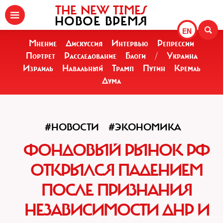
THE NEW TIMES
НОВОЕ ВРЕМЯ
EN
Мнение
Дискуссия
Интервью
Репрессии
Портрет
Расследование
Блоги
/
Украина
Израиль
Навальный
Трамп
Путин
Кремль
Дума
#НОВОСТИ
#ЭКОНОМИКА
ФОНДОВЫЙ РЫНОК РФ
ОТКРЫЛСЯ ПАДЕНИЕМ
ПОСЛЕ ПРИЗНАНИЯ
НЕЗАВИСИМОСТИ ДНР И