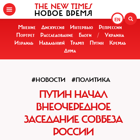
THE NEW TIMES
НОВОЕ ВРЕМЯ
EN
Мнение
Дискуссия
Интервью
Репрессии
Портрет
Расследование
Блоги
/
Украина
Израиль
Навальный
Трамп
Путин
Кремль
Дума
#НОВОСТИ
#ПОЛИТИКА
ПУТИН НАЧАЛ
ВНЕОЧЕРЕДНОЕ
ЗАСЕДАНИЕ СОВБЕЗА
РОССИИ