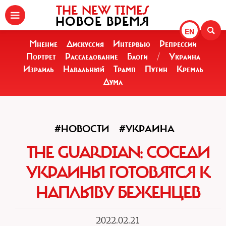
THE NEW TIMES
НОВОЕ ВРЕМЯ
EN
Мнение
Дискуссия
Интервью
Репрессии
Портрет
Расследование
Блоги
/
Украина
Израиль
Навальный
Трамп
Путин
Кремль
Дума
#НОВОСТИ
#УКРАИНА
THE GUARDIAN: СОСЕДИ
УКРАИНЫ ГОТОВЯТСЯ К
НАПЛЫВУ БЕЖЕНЦЕВ
2022.02.21