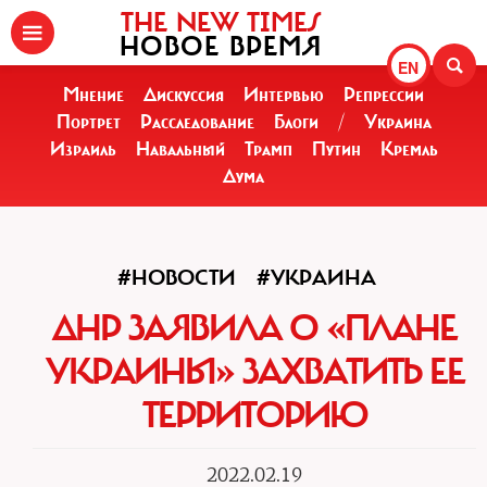
THE NEW TIMES
НОВОЕ ВРЕМЯ
EN
Мнение
Дискуссия
Интервью
Репрессии
Портрет
Расследование
Блоги
/
Украина
Израиль
Навальный
Трамп
Путин
Кремль
Дума
#НОВОСТИ
#УКРАИНА
ДНР ЗАЯВИЛА О «ПЛАНЕ
УКРАИНЫ» ЗАХВАТИТЬ ЕЕ
ТЕРРИТОРИЮ
2022.02.19